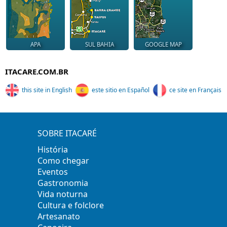
APA
SUL BAHIA
GOOGLE MAP
ITACARE.COM.BR
this site in English
este sitio en Español
ce site en Français
SOBRE ITACARÉ
História
Como chegar
Eventos
Gastronomia
Vida noturna
Cultura e folclore
Artesanato