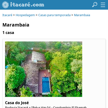
>
>
>
Itacaré
Hospedagem
Casas para temporada
Marambaia
Marambaia
1 casa
Casa do José
Rodovia Itacaré x Ilhéus Km 04 - Condomínio El Shamah