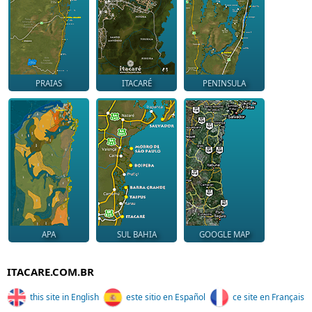
PRAIAS
ITACARÉ
PENINSULA
APA
SUL BAHIA
GOOGLE MAP
ITACARE.COM.BR
this site in English
este sitio en Español
ce site en Français