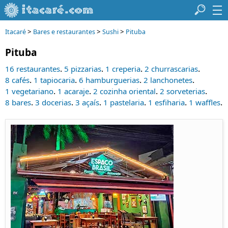
>
>
>
Itacaré
Bares e restaurantes
Sushi
Pituba
Pituba
.
.
.
.
16 restaurantes
5 pizzarias
1 creperia
2 churrascarias
.
.
.
.
8 cafés
1 tapiocaria
6 hamburguerias
2 lanchonetes
.
.
.
.
1 vegetariano
1 acaraje
2 cozinha oriental
2 sorveterias
.
.
.
.
.
.
8 bares
3 docerias
3 açaís
1 pastelaria
1 esfiharia
1 waffles