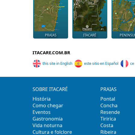
PRAIAS
ITACARÉ
PENINSU
ITACARE.COM.BR
this site in English
este sitio en Español
ce 
SOBRE ITACARÉ
PRAIAS
História
Pontal
Como chegar
Concha
Eventos
Resende
Gastronomia
Tiririca
Vida noturna
Costa
Cultura e folclore
Ribeira