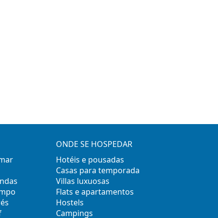
ONDE SE HOSPEDAR
 mar
Hotéis e pousadas
Casas para temporada
ondas
Villas luxuosas
empo
Flats e apartamentos
rés
Hostels
f
Campings