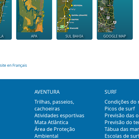
LA
APA
SUL BAHIA
GOOGLE MAP
site en Français
AVENTURA
SURF
Trilhas, passeios,
Condições do
cachoeiras
Picos de surf
Atividades esportivas
Previsão das 
Mata Atlântica
Previsão do t
Área de Proteção
Tábua das ma
Ambiental
Escolas de sur