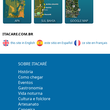
APA
SUL BAHIA
GOOGLE MAP
ITACARE.COM.BR
this site in English
este sitio en Español
ce site en Français
SOBRE ITACARÉ
História
Como chegar
Eventos
Gastronomia
Vida noturna
Cultura e folclore
Artesanato
Capoeira