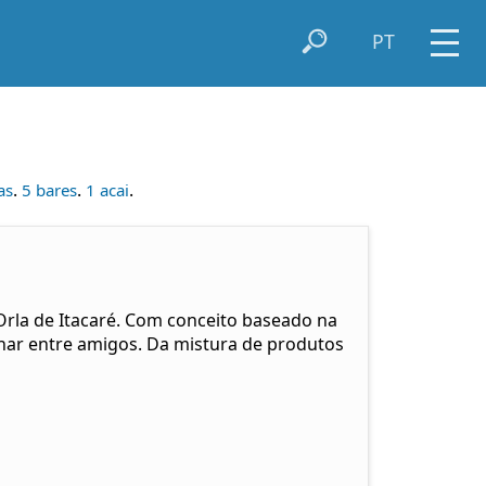
PT
.
.
.
as
5 bares
1 acai
Orla de Itacaré. Com conceito baseado na
har entre amigos. Da mistura de produtos