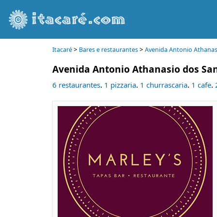
>
>
Itacaré
Bares e restaurantes
Avenida Antonio Athanas
Avenida Antonio Athanasio dos Sa
.
.
.
.
6 restaurantes
1 pizzaria
1 churrascaria
1 cafe