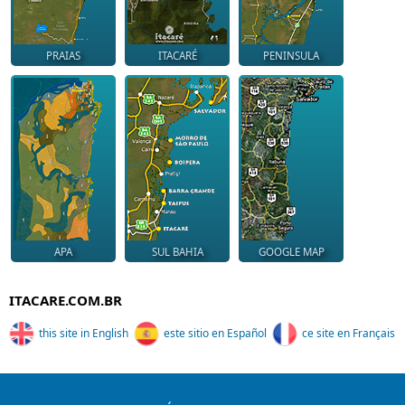
PRAIAS
ITACARÉ
PENINSULA
APA
SUL BAHIA
GOOGLE MAP
ITACARE.COM.BR
this site in English
este sitio en Español
ce site en Français