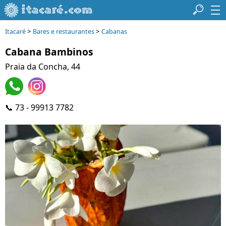
>
>
Itacaré
Bares e restaurantes
Cabanas
Cabana Bambinos
Praia da Concha, 44
📞 73 - 99913 7782