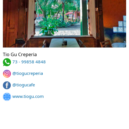
Tio Gu Creperia
73 - 99858 4848
@tiogucreperia
@tiogucafe
www.tiogu.com