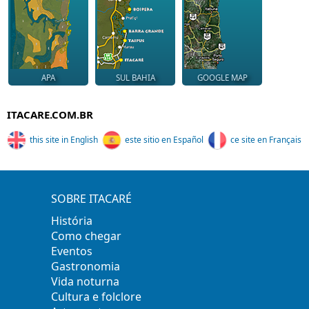
APA
SUL BAHIA
GOOGLE MAP
ITACARE.COM.BR
this site in English
este sitio en Español
ce site en Français
SOBRE ITACARÉ
História
Como chegar
Eventos
Gastronomia
Vida noturna
Cultura e folclore