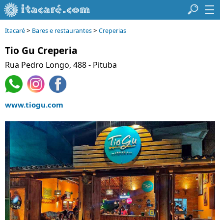
>
>
Itacaré
Bares e restaurantes
Creperias
Tio Gu Creperia
Rua Pedro Longo, 488 - Pituba
www.tiogu.com