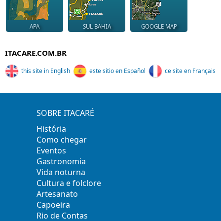
APA
SUL BAHIA
GOOGLE MAP
ITACARE.COM.BR
this site in English
este sitio en Español
ce site en Français
SOBRE ITACARÉ
História
Como chegar
Eventos
Gastronomia
Vida noturna
Cultura e folclore
Artesanato
Capoeira
Rio de Contas