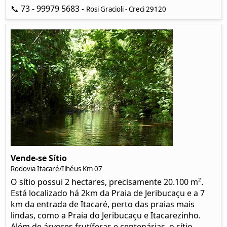
📞 73 - 99979 5683 -
Rosi Gracioli - Creci 29120
Vende-se Sítio
Rodovia Itacaré/Ilhéus Km 07
O sítio possui 2 hectares, precisamente 20.100 m².
Está localizado há 2km da Praia de Jeribucaçu e a 7
km da entrada de Itacaré, perto das praias mais
lindas, como a Praia do Jeribucaçu e Itacarezinho.
Além de árvores frutíferas e centenárias, o sítio