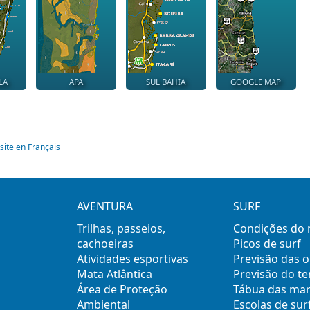
LA
APA
SUL BAHIA
GOOGLE MAP
site en Français
AVENTURA
SURF
Trilhas, passeios,
Condições do
cachoeiras
Picos de surf
Atividades esportivas
Previsão das 
Mata Atlântica
Previsão do t
Área de Proteção
Tábua das ma
Ambiental
Escolas de sur