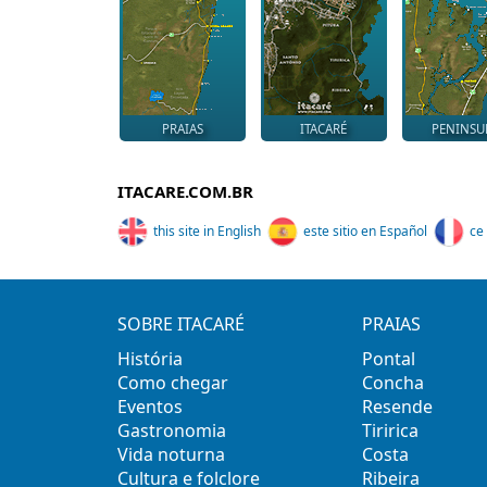
PRAIAS
ITACARÉ
PENINSU
ITACARE.COM.BR
this site in English
este sitio en Español
ce 
SOBRE ITACARÉ
PRAIAS
História
Pontal
Como chegar
Concha
Eventos
Resende
Gastronomia
Tiririca
Vida noturna
Costa
Cultura e folclore
Ribeira