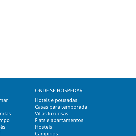
ONDE SE HOSPEDAR
 mar
Hotéis e pousadas
Casas para temporada
ondas
Villas luxuosas
empo
Flats e apartamentos
rés
Hostels
f
Campings