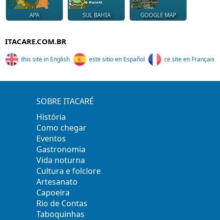
APA
SUL BAHIA
GOOGLE MAP
ITACARE.COM.BR
this site in English
este sitio en Español
ce site en Français
SOBRE ITACARÉ
História
Como chegar
Eventos
Gastronomia
Vida noturna
Cultura e folclore
Artesanato
Capoeira
Rio de Contas
Taboquinhas