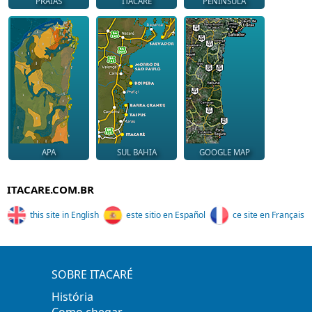
PRAIAS
ITACARÉ
PENINSULA
APA
SUL BAHIA
GOOGLE MAP
ITACARE.COM.BR
this site in English
este sitio en Español
ce site en Français
SOBRE ITACARÉ
História