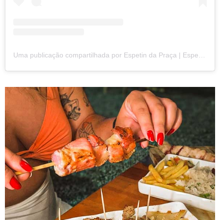
Uma publicação compartilhada por Espetin da Praça | Espetinho em Itacaré (@espetinitacare)