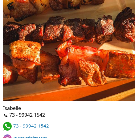
Isabelle
📞 73 - 99942 1542
73 - 99942 1542
@espetinitacare