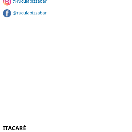
@ruculapizzabar
@ruculapizzabar
ITACARÉ