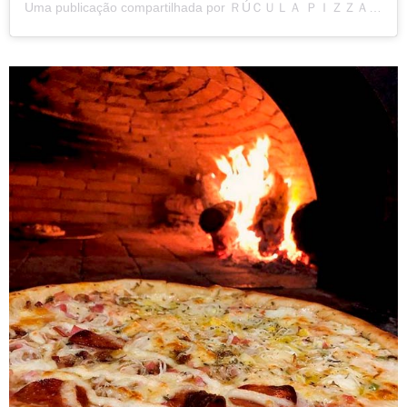
Uma publicação compartilhada por ＲÚＣＵＬＡ ＰＩＺＺＡ ＢＡR (@ruculapizzabar)