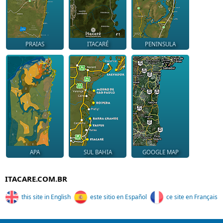
PRAIAS
ITACARÉ
PENINSULA
APA
SUL BAHIA
GOOGLE MAP
ITACARE.COM.BR
this site in English
este sitio en Español
ce site en Français