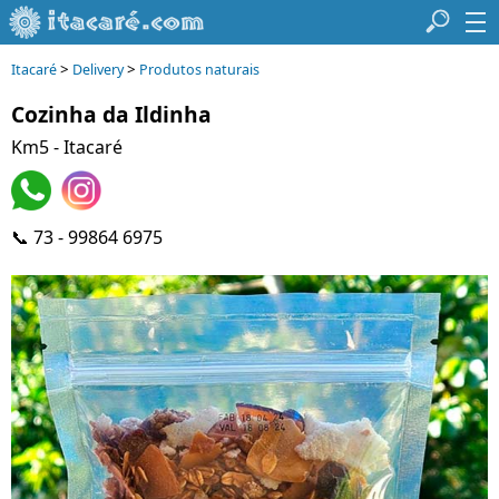
>
>
Itacaré
Delivery
Produtos naturais
Cozinha da Ildinha
Km5 - Itacaré
📞 73 - 99864 6975