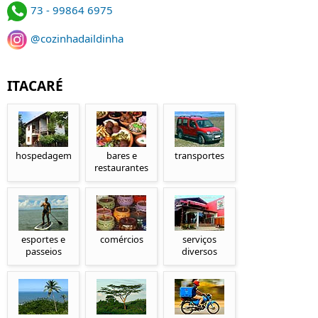
73 - 99864 6975
@cozinhadaildinha
ITACARÉ
hospedagem
bares e
transportes
restaurantes
esportes e
comércios
serviços
passeios
diversos