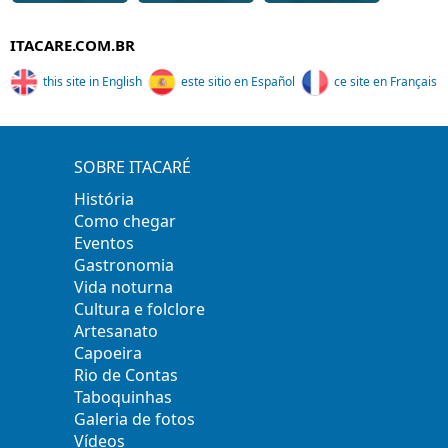
ITACARE.COM.BR
this site in English
este sitio en Español
ce site en Français
SOBRE ITACARÉ
História
Como chegar
Eventos
Gastronomia
Vida noturna
Cultura e folclore
Artesanato
Capoeira
Rio de Contas
Taboquinhas
Galeria de fotos
Vídeos