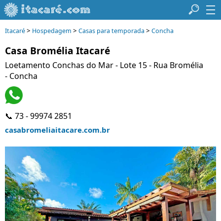
>
>
>
Itacaré
Hospedagem
Casas para temporada
Concha
Casa Bromélia Itacaré
Loetamento Conchas do Mar - Lote 15 - Rua Bromélia
- Concha
📞 73 - 99974 2851
casabromeliaitacare.com.br