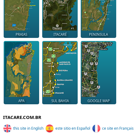
PRAIAS
ITACARÉ
PENINSULA
APA
SUL BAHIA
GOOGLE MAP
ITACARE.COM.BR
this site in English
este sitio en Español
ce site en Français