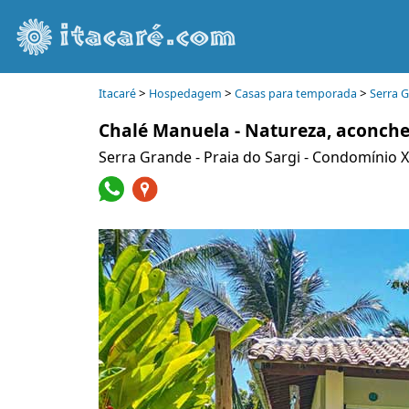
>
>
>
Itacaré
Hospedagem
Casas para temporada
Serra 
Chalé Manuela - Natureza, aconcheg
Serra Grande - Praia do Sargi - Condomínio 