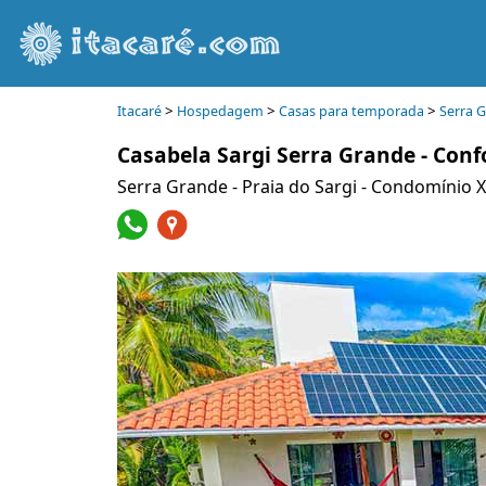
>
>
>
Itacaré
Hospedagem
Casas para temporada
Serra 
Casabela Sargi Serra Grande - Conf
Serra Grande - Praia do Sargi - Condomínio 