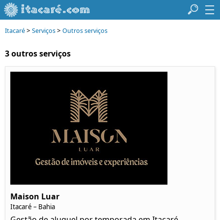
>
>
Itacaré
Serviços
Outros serviços
3 outros serviços
Maison Luar
Itacaré – Bahia
Gestão de aluguel por temporada em Itacaré.