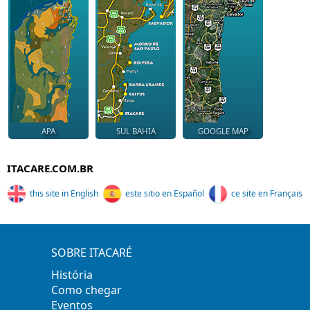
APA
SUL BAHIA
GOOGLE MAP
ITACARE.COM.BR
this site in English
este sitio en Español
ce site en Français
SOBRE ITACARÉ
História
Como chegar
Eventos