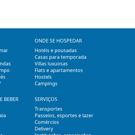
ONDE SE HOSPEDAR
 mar
Hotéis e pousadas
Casas para temporada
ondas
Villas luxuosas
empo
Flats e apartamentos
rés
Hostels
f
Campings
E BEBER
SERVIÇOS
Transportes
aia
Passeios, esportes e lazer
Comércios
Delivery