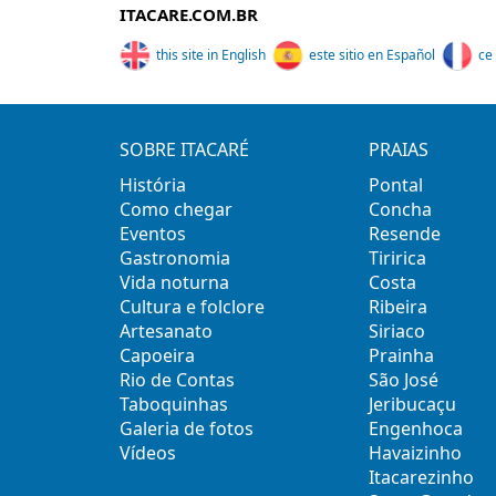
ITACARE.COM.BR
this site in English
este sitio en Español
ce 
SOBRE ITACARÉ
PRAIAS
História
Pontal
Como chegar
Concha
Eventos
Resende
Gastronomia
Tiririca
Vida noturna
Costa
Cultura e folclore
Ribeira
Artesanato
Siriaco
Capoeira
Prainha
Rio de Contas
São José
Taboquinhas
Jeribucaçu
Galeria de fotos
Engenhoca
Vídeos
Havaizinho
Itacarezinho