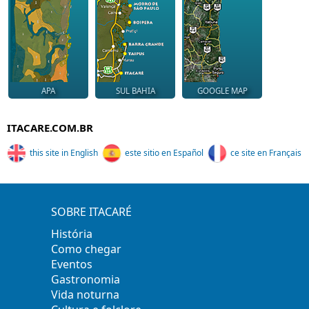
APA
SUL BAHIA
GOOGLE MAP
ITACARE.COM.BR
this site in English
este sitio en Español
ce site en Français
SOBRE ITACARÉ
História
Como chegar
Eventos
Gastronomia
Vida noturna