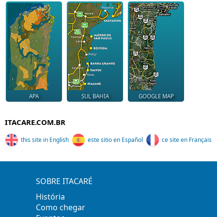
APA
SUL BAHIA
GOOGLE MAP
ITACARE.COM.BR
this site in English
este sitio en Español
ce site en Français
SOBRE ITACARÉ
História
Como chegar