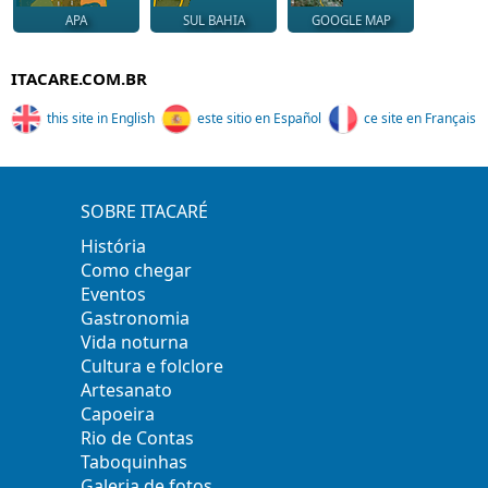
APA
SUL BAHIA
GOOGLE MAP
ITACARE.COM.BR
this site in English
este sitio en Español
ce site en Français
SOBRE ITACARÉ
História
Como chegar
Eventos
Gastronomia
Vida noturna
Cultura e folclore
Artesanato
Capoeira
Rio de Contas
Taboquinhas
Galeria de fotos