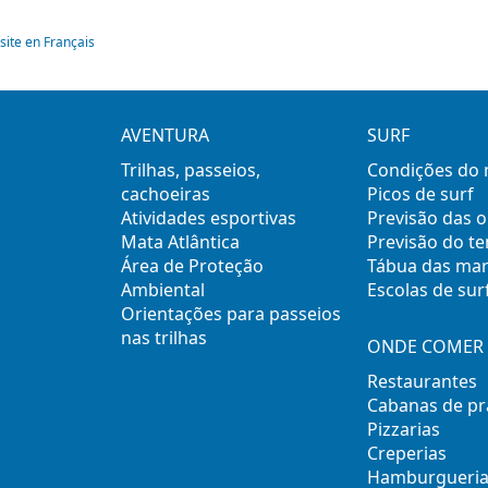
site en Français
AVENTURA
SURF
Trilhas, passeios,
Condições do
cachoeiras
Picos de surf
Atividades esportivas
Previsão das 
Mata Atlântica
Previsão do t
Área de Proteção
Tábua das ma
Ambiental
Escolas de sur
Orientações para passeios
nas trilhas
ONDE COMER 
Restaurantes
Cabanas de pr
Pizzarias
Creperias
Hamburgueria