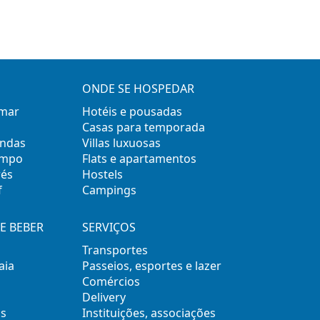
ONDE SE HOSPEDAR
 mar
Hotéis e pousadas
Casas para temporada
ondas
Villas luxuosas
empo
Flats e apartamentos
rés
Hostels
f
Campings
E BEBER
SERVIÇOS
Transportes
aia
Passeios, esportes e lazer
Comércios
Delivery
s
Instituições, associações