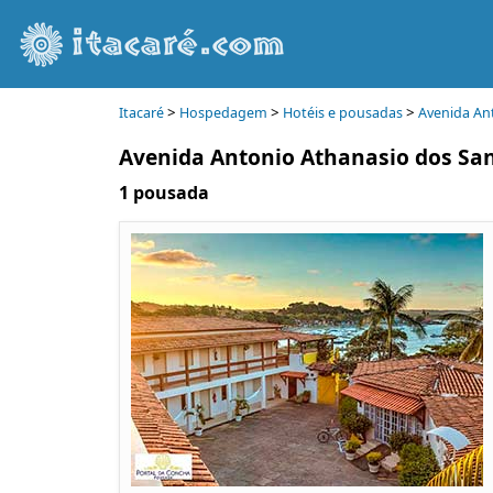
>
>
>
Itacaré
Hospedagem
Hotéis e pousadas
Avenida An
Avenida Antonio Athanasio dos Sa
1 pousada