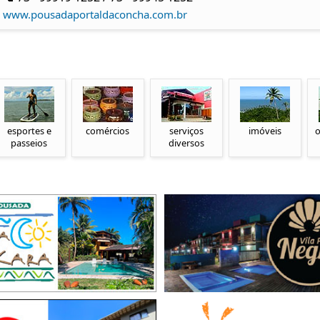
www.pousadaportaldaconcha.com.br
esportes e
comércios
serviços
imóveis
o
passeios
diversos