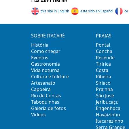
ITACARE.COM.BR
this site in English
este sitio en Español
ce 
SOBRE ITACARÉ
PRAIAS
História
Pontal
Como chegar
Concha
Eventos
Resende
Gastronomia
Tiririca
Vida noturna
Costa
Cultura e folclore
Ribeira
Artesanato
Siriaco
Capoeira
Prainha
Rio de Contas
São José
Taboquinhas
Jeribucaçu
Galeria de fotos
Engenhoca
Vídeos
Havaizinho
Itacarezinho
Serra Grande