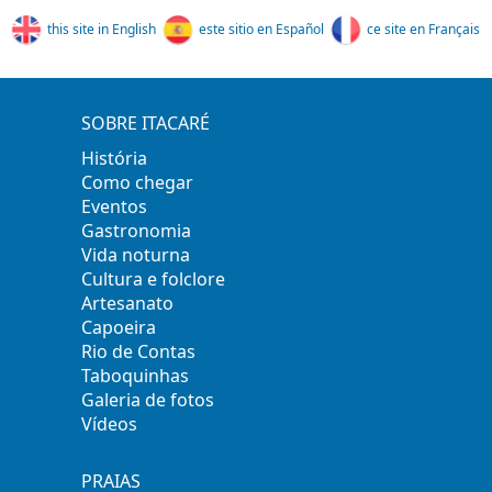
this site in English
este sitio en Español
ce site en Français
SOBRE ITACARÉ
História
Como chegar
Eventos
Gastronomia
Vida noturna
Cultura e folclore
Artesanato
Capoeira
Rio de Contas
Taboquinhas
Galeria de fotos
Vídeos
PRAIAS