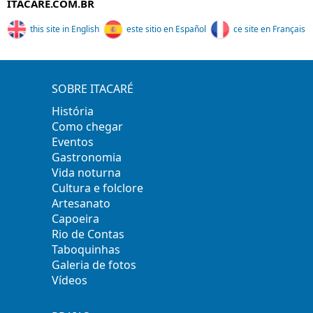
ITACARE.COM.BR
this site in English
este sitio en Español
ce site en Français
SOBRE ITACARÉ
História
Como chegar
Eventos
Gastronomia
Vida noturna
Cultura e folclore
Artesanato
Capoeira
Rio de Contas
Taboquinhas
Galeria de fotos
Vídeos