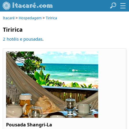
>
>
Itacaré
Hospedagem
Tiririca
Tiririca
.
2 hotéis e pousadas
Pousada Shangri-La