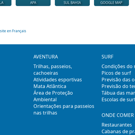
LA
APA
SUL BAHIA
GOOGLE MAP
site en Français
AVENTURA
SURF
Trilhas, passeios,
Condições do
cachoeiras
Picos de surf
Atividades esportivas
Previsão das 
Mata Atlântica
Previsão do t
Área de Proteção
Tábua das ma
Ambiental
Escolas de sur
Orientações para passeios
nas trilhas
ONDE COMER 
Restaurantes
Cabanas de pr