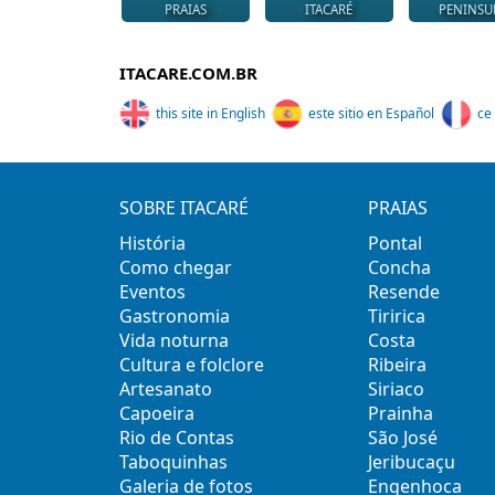
PRAIAS
ITACARÉ
PENINSU
ITACARE.COM.BR
this site in English
este sitio en Español
ce 
SOBRE ITACARÉ
PRAIAS
História
Pontal
Como chegar
Concha
Eventos
Resende
Gastronomia
Tiririca
Vida noturna
Costa
Cultura e folclore
Ribeira
Artesanato
Siriaco
Capoeira
Prainha
Rio de Contas
São José
Taboquinhas
Jeribucaçu
Galeria de fotos
Engenhoca