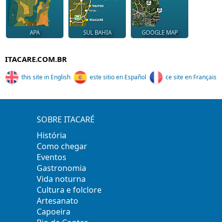
APA
SUL BAHIA
GOOGLE MAP
ITACARE.COM.BR
this site in English
este sitio en Español
ce site en Français
SOBRE ITACARÉ
História
Como chegar
Eventos
Gastronomia
Vida noturna
Cultura e folclore
Artesanato
Capoeira