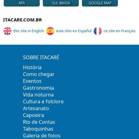
APA
SUL BAHIA
GOOGLE MAP
ITACARE.COM.BR
this site in English
este sitio en Español
ce site en Français
SOBRE ITACARÉ
História
Como chegar
Eventos
Gastronomia
Vida noturna
Cultura e folclore
Artesanato
Capoeira
Rio de Contas
Taboquinhas
Galeria de fotos