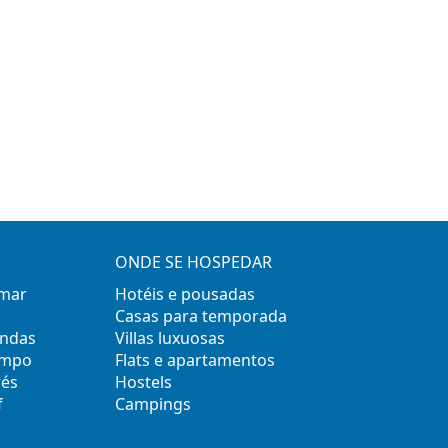
ONDE SE HOSPEDAR
 mar
Hotéis e pousadas
Casas para temporada
ondas
Villas luxuosas
empo
Flats e apartamentos
rés
Hostels
f
Campings