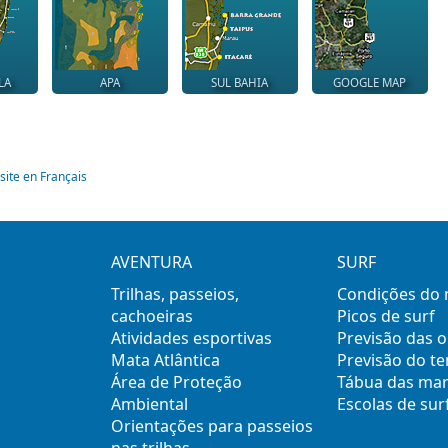
LA
APA
SUL BAHIA
GOOGLE MAP
site en Français
AVENTURA
SURF
Trilhas, passeios,
Condições do
cachoeiras
Picos de surf
Atividades esportivas
Previsão das 
Mata Atlântica
Previsão do t
Área de Proteção
Tábua das ma
Ambiental
Escolas de sur
Orientações para passeios
nas trilhas