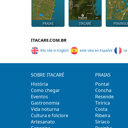
PRAIAS
ITACARÉ
PENINSU
ITACARE.COM.BR
this site in English
este sitio en Español
ce 
SOBRE ITACARÉ
PRAIAS
História
Pontal
Como chegar
Concha
Eventos
Resende
Gastronomia
Tiririca
Vida noturna
Costa
Cultura e folclore
Ribeira
Artesanato
Siriaco
Capoeira
Prainha