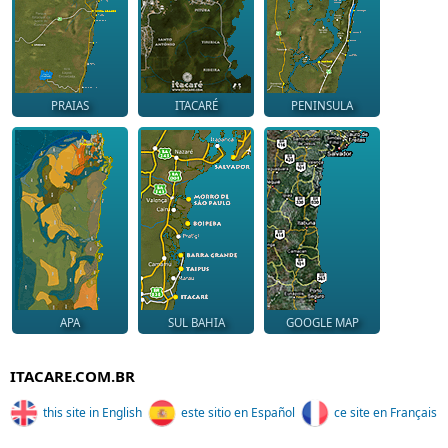
PRAIAS
ITACARÉ
PENINSULA
APA
SUL BAHIA
GOOGLE MAP
ITACARE.COM.BR
this site in English
este sitio en Español
ce site en Français