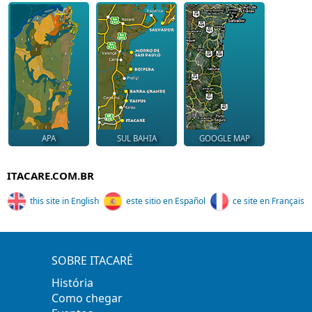
APA
SUL BAHIA
GOOGLE MAP
ITACARE.COM.BR
this site in English
este sitio en Español
ce site en Français
SOBRE ITACARÉ
História
Como chegar