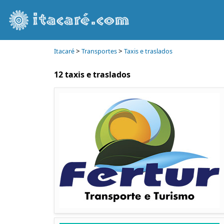
>
>
Itacaré
Transportes
Taxis e traslados
12 taxis e traslados