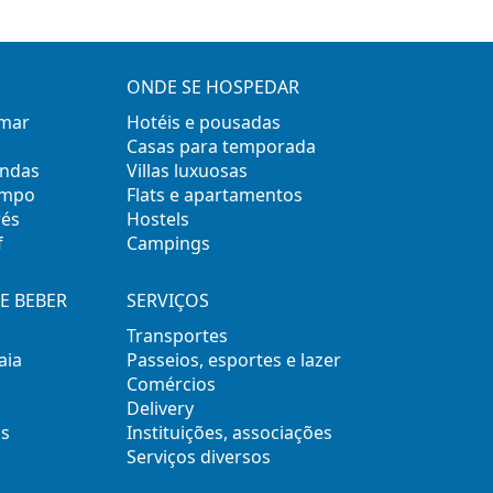
ONDE SE HOSPEDAR
 mar
Hotéis e pousadas
Casas para temporada
ondas
Villas luxuosas
empo
Flats e apartamentos
rés
Hostels
f
Campings
E BEBER
SERVIÇOS
Transportes
aia
Passeios, esportes e lazer
Comércios
Delivery
s
Instituições, associações
Serviços diversos