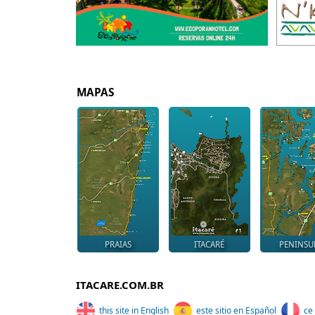
MAPAS
PRAIAS
ITACARÉ
PENINSU
ITACARE.COM.BR
this site in English
este sitio en Español
ce 