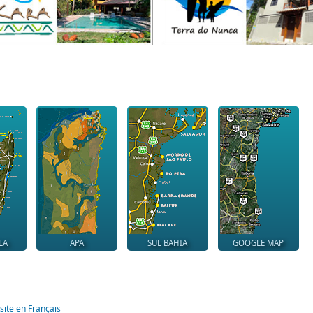
LA
APA
SUL BAHIA
GOOGLE MAP
site en Français