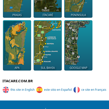
PRAIAS
ITACARÉ
PENINSULA
APA
SUL BAHIA
GOOGLE MAP
ITACARE.COM.BR
this site in English
este sitio en Español
ce site en Français