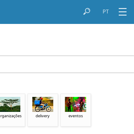
PT
rganizações
delivery
eventos