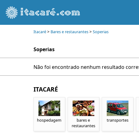
>
>
Itacaré
Bares e restaurantes
Soperias
Soperias
Não foi encontrado nenhum resultado corres
ITACARÉ
hospedagem
bares e
transportes
restaurantes