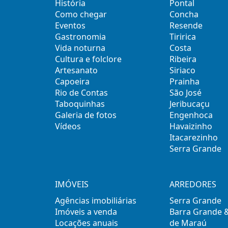
História
Pontal
Como chegar
Concha
Eventos
Resende
Gastronomia
Tiririca
Vida noturna
Costa
Cultura e folclore
Ribeira
Artesanato
Siriaco
Capoeira
Prainha
Rio de Contas
São José
Taboquinhas
Jeribucaçu
Galeria de fotos
Engenhoca
Vídeos
Havaizinho
Itacarezinho
Serra Grande
IMÓVEIS
ARREDORES
Agências imobiliárias
Serra Grande
Imóveis a venda
Barra Grande 
Locações anuais
de Maraú