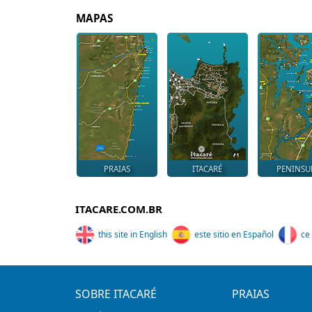
MAPAS
PRAIAS
ITACARÉ
PENINSU
ITACARE.COM.BR
this site in English
este sitio en Español
ce 
SOBRE ITACARÉ
PRAIAS