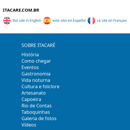
ITACARE.COM.BR
this site in English
este sitio en Español
ce site en Français
SOBRE ITACARÉ
História
Como chegar
Eventos
Gastronomia
Vida noturna
Cultura e folclore
Artesanato
Capoeira
Rio de Contas
Taboquinhas
Galeria de fotos
Vídeos