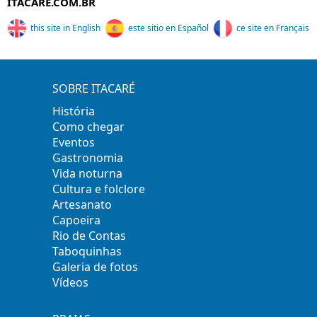
ITACARE.COM.BR
this site in English
este sitio en Español
ce site en Français
SOBRE ITACARÉ
História
Como chegar
Eventos
Gastronomia
Vida noturna
Cultura e folclore
Artesanato
Capoeira
Rio de Contas
Taboquinhas
Galeria de fotos
Vídeos