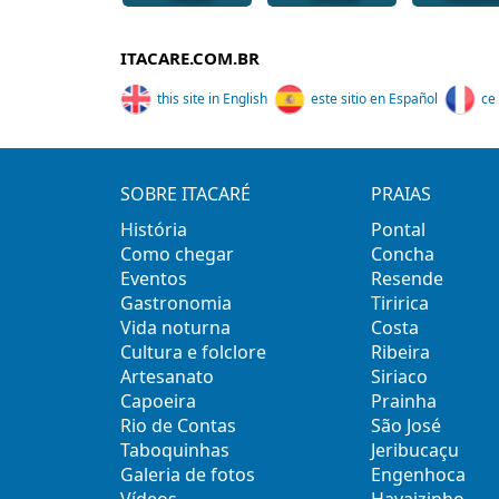
ITACARE.COM.BR
this site in English
este sitio en Español
ce 
SOBRE ITACARÉ
PRAIAS
História
Pontal
Como chegar
Concha
Eventos
Resende
Gastronomia
Tiririca
Vida noturna
Costa
Cultura e folclore
Ribeira
Artesanato
Siriaco
Capoeira
Prainha
Rio de Contas
São José
Taboquinhas
Jeribucaçu
Galeria de fotos
Engenhoca