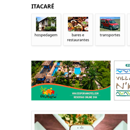
ITACARÉ
hospedagem
bares e
transportes
restaurantes