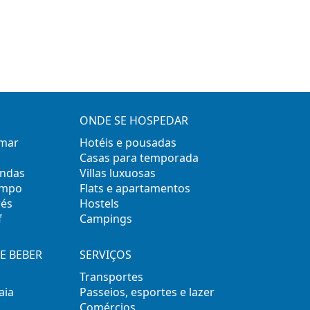
ONDE SE HOSPEDAR
 mar
Hotéis e pousadas
Casas para temporada
ondas
Villas luxuosas
empo
Flats e apartamentos
rés
Hostels
f
Campings
E BEBER
SERVIÇOS
Transportes
aia
Passeios, esportes e lazer
Comércios