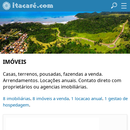
IMÓVEIS
Casas, terrenos, pousadas, fazendas a venda.
Arrendamentos. Locações anuais. Contato direto com
proprietários ou agencias imobiliárias.
.
.
.
8 imobiliárias
8 imóveis a venda
1 locacao anual
1 gestao de
.
hospedagem