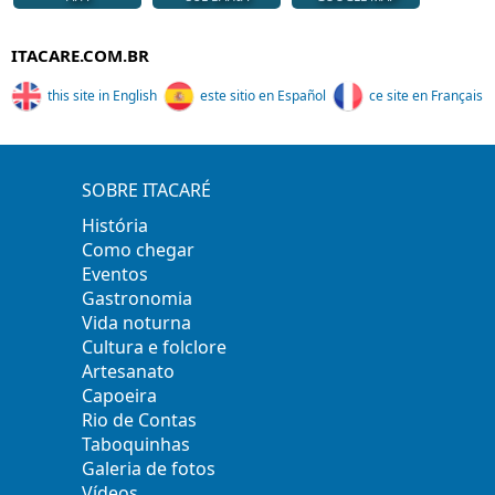
ITACARE.COM.BR
this site in English
este sitio en Español
ce site en Français
SOBRE ITACARÉ
História
Como chegar
Eventos
Gastronomia
Vida noturna
Cultura e folclore
Artesanato
Capoeira
Rio de Contas
Taboquinhas
Galeria de fotos
Vídeos