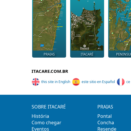
PRAIAS
ITACARÉ
PENINSU
ITACARE.COM.BR
this site in English
este sitio en Español
ce 
SOBRE ITACARÉ
PRAIAS
História
Pontal
Como chegar
Concha
Eventos
Resende