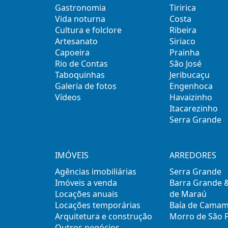
Gastronomia
Tiririca
Vida noturna
Costa
Cultura e folclore
Ribeira
Artesanato
Siriaco
Capoeira
Prainha
Rio de Contas
São José
Taboquinhas
Jeribucaçu
Galeria de fotos
Engenhoca
Vídeos
Havaizinho
Itacarezinho
Serra Grande
IMÓVEIS
ARREDORES
Agências imobiliárias
Serra Grande
Imóveis a venda
Barra Grande 
Locações anuais
de Maraú
Locações temporárias
Baía de Cama
Arquitetura e construção
Morro de São 
Outros negócios