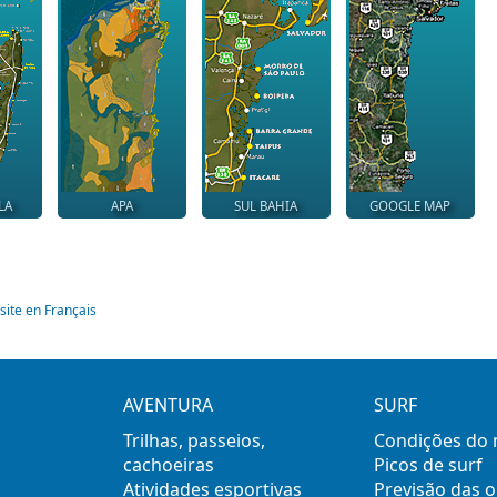
LA
APA
SUL BAHIA
GOOGLE MAP
site en Français
AVENTURA
SURF
Trilhas, passeios,
Condições do
cachoeiras
Picos de surf
Atividades esportivas
Previsão das 