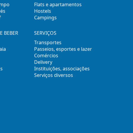
empo
Flats e apartamentos
rés
Hostels
f
Campings
E BEBER
SERVIÇOS
Transportes
aia
Passeios, esportes e lazer
Comércios
Delivery
s
Instituições, associações
Serviços diversos