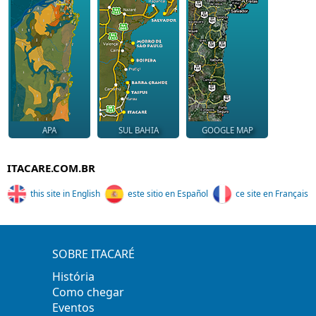
APA
SUL BAHIA
GOOGLE MAP
ITACARE.COM.BR
this site in English
este sitio en Español
ce site en Français
SOBRE ITACARÉ
História
Como chegar
Eventos