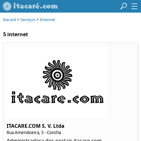
>
>
Itacaré
Serviços
Internet
5 internet
ITACARE.COM S. V. Ltda
Rua Amendoeira, 5 - Concha
Administradora dos portais itacare.com,