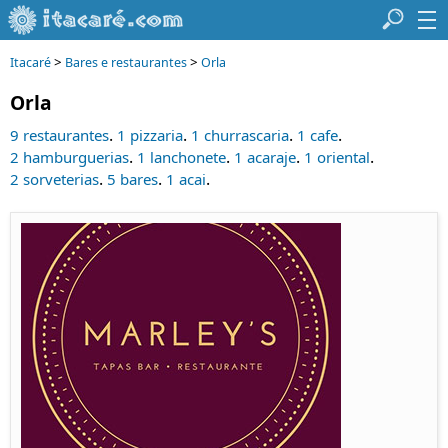
>
>
Itacaré
Bares e restaurantes
Orla
Orla
.
.
.
.
9 restaurantes
1 pizzaria
1 churrascaria
1 cafe
.
.
.
.
2 hamburguerias
1 lanchonete
1 acaraje
1 oriental
.
.
.
2 sorveterias
5 bares
1 acai