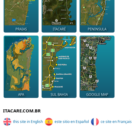
PRAIAS
ITACARÉ
PENINSULA
APA
SUL BAHIA
GOOGLE MAP
ITACARE.COM.BR
this site in English
este sitio en Español
ce site en Français