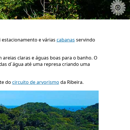
ui estacionamento e várias
cabanas
servindo
m areias claras e águas boas para o banho. O
uedas d´água até uma represa criando uma
rte do
circuito de arvorismo
da Ribeira.