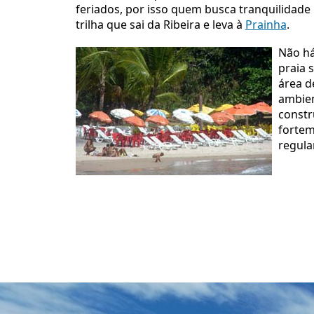
feriados, por isso quem busca tranquilidade
trilha que sai da Ribeira e leva à
Prainha
.
Não há
praia 
área d
ambien
constr
forte
regul