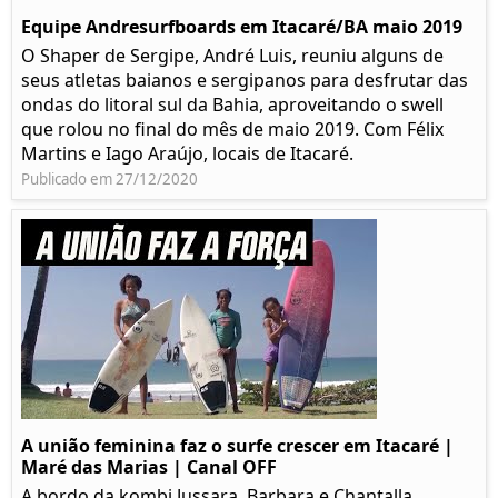
Equipe Andresurfboards em Itacaré/BA maio 2019
O Shaper de Sergipe, André Luis, reuniu alguns de
seus atletas baianos e sergipanos para desfrutar das
ondas do litoral sul da Bahia, aproveitando o swell
que rolou no final do mês de maio 2019. Com Félix
Martins e Iago Araújo, locais de Itacaré.
Publicado em 27/12/2020
A união feminina faz o surfe crescer em Itacaré |
Maré das Marias | Canal OFF
A bordo da kombi Jussara, Barbara e Chantalla