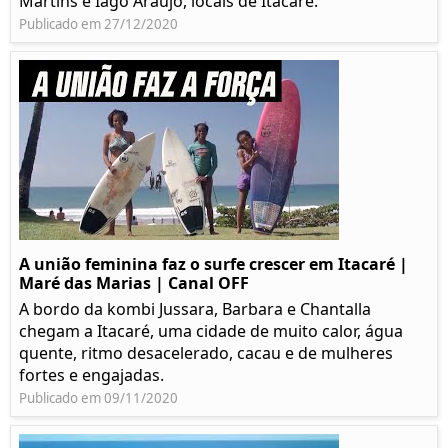
Martins e Iago Araújo, locais de Itacaré.
Publicado em 27/12/2020
A união feminina faz o surfe crescer em Itacaré |
Maré das Marias | Canal OFF
A bordo da kombi Jussara, Barbara e Chantalla
chegam a Itacaré, uma cidade de muito calor, água
quente, ritmo desacelerado, cacau e de mulheres
fortes e engajadas.
Publicado em 09/11/2020