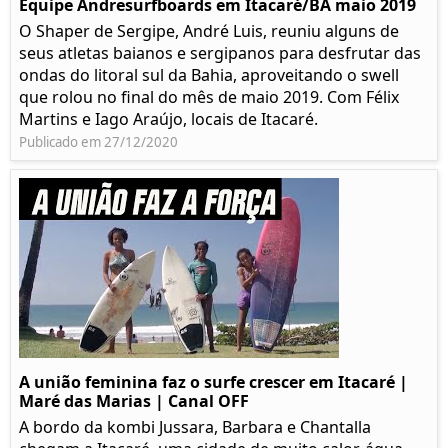
Equipe Andresurfboards em Itacaré/BA maio 2019
O Shaper de Sergipe, André Luis, reuniu alguns de
seus atletas baianos e sergipanos para desfrutar das
ondas do litoral sul da Bahia, aproveitando o swell
que rolou no final do mês de maio 2019. Com Félix
Martins e Iago Araújo, locais de Itacaré.
Publicado em 27/12/2020
A união feminina faz o surfe crescer em Itacaré |
Maré das Marias | Canal OFF
A bordo da kombi Jussara, Barbara e Chantalla