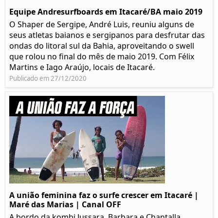
Equipe Andresurfboards em Itacaré/BA maio 2019
O Shaper de Sergipe, André Luis, reuniu alguns de
seus atletas baianos e sergipanos para desfrutar das
ondas do litoral sul da Bahia, aproveitando o swell
que rolou no final do mês de maio 2019. Com Félix
Martins e Iago Araújo, locais de Itacaré.
Publicado em 27/12/2020
A união feminina faz o surfe crescer em Itacaré |
Maré das Marias | Canal OFF
A bordo da kombi Jussara, Barbara e Chantalla