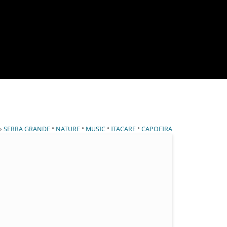
 »
•
•
•
•
SERRA GRANDE
NATURE
MUSIC
ITACARE
CAPOEIRA