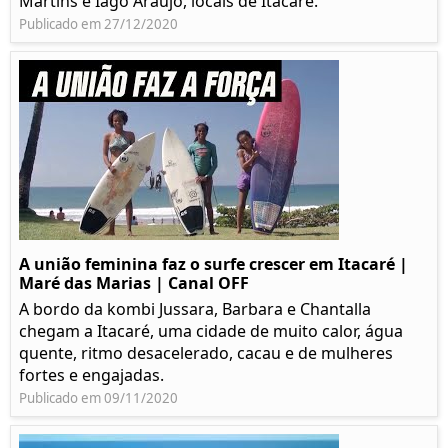
Martins e Iago Araújo, locais de Itacaré.
Publicado em 27/12/2020
A união feminina faz o surfe crescer em Itacaré |
Maré das Marias | Canal OFF
A bordo da kombi Jussara, Barbara e Chantalla
chegam a Itacaré, uma cidade de muito calor, água
quente, ritmo desacelerado, cacau e de mulheres
fortes e engajadas.
Publicado em 09/11/2020